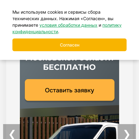
+7 (499) 877-39-88
Мы используем cookies и сервисы сбора
технических данных. Нажимая «Согласен», вы
принимаете
условия обработки данных
и
политику
конфиденциальности
.
Согласен
❮
❯