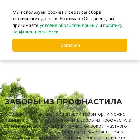
+7 (499) 877-39-88
Мы используем cookies и сервисы сбора
технических данных. Нажимая «Согласен», вы
принимаете
условия обработки данных
и
политику
Главная
Заборы
Заборы из профнастила
/
/
конфиденциальности
.
Согласен
ЗАБОРЫ ИЗ ПРОФНАСТИЛА
Обозначить границы придомовой территории можно
разными способами. Если купить забор из профнастила,
то можно недорого оградить участок вокруг частного
дома. В таком случае, он будет надежно защищен от
посторонних взглядов и проникновения, пыли и ветра.