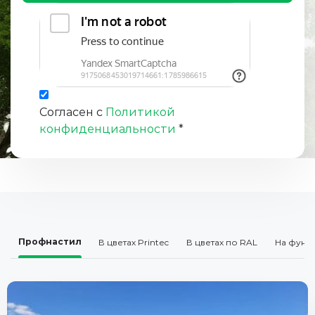
Согласен с
Политикой
конфиденциальности
*
Профнастил
В цветах Printec
В цветах по RAL
На фунд