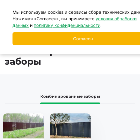
+7 (499) 877-39-88
Мы используем cookies и сервисы сбора технических дан
Нажимая «Согласен», вы принимаете
условия обработки
данных
и
политику конфиденциальности
.
Главная
Заборы
Комбинированные заборы
/
/
Согласен
Комбинированные
заборы
Комбинированные заборы