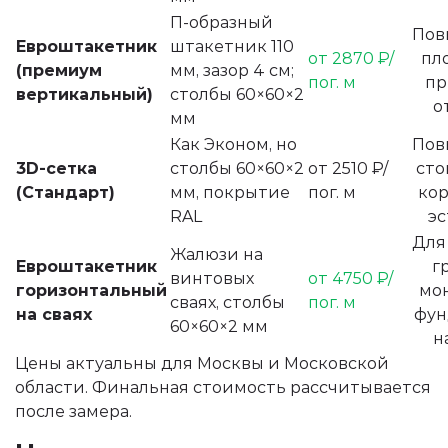
П‑образный
Пов
Евроштакетник
штакетник 110
от 2870 ₽/
пл
(премиум
мм, зазор 4 см;
пог. м
пр
вертикальный)
столбы 60×60×2
о
мм
Как Эконом, но
Пов
3D-сетка
столбы 60×60×2
от 2510 ₽/
сто
(Стандарт)
мм, покрытие
пог. м
кор
RAL
эс
Для
Жалюзи на
Евроштакетник
г
винтовых
от 4750 ₽/
горизонтальный
мон
сваях, столбы
пог. м
на сваях
фун
60×60×2 мм
н
Цены актуальны для Москвы и Московской
области. Финальная стоимость рассчитывается
после замера.