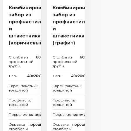
Комбинированный
Комбинированный
забор из
забор из
профнастила
профнастила
и
и
штакетника
штакетника
(коричневый)
(графит)
Столбы из
60х60х2
Столбы из
60х60х2
профильной
мм
профильной
мм
трубы
трубы
Лаги
40х20х1,5 мм
Лаги
40х20х1,5 мм
Евроштакетник
0,4
Евроштакетник
0,45
толщиной
мм
толщиной
мм
Профнастил
0,4
Профнастил
0,45
толщиной
мм
толщиной
мм
Покрытие
полимерное
Покрытие
полимерное
Окраска
порошковая
Окраска
порошковая
столбов и
столбов и