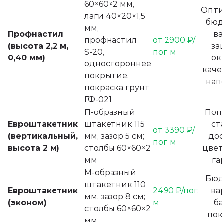
60×60×2 мм,
Опт
лаги 40×20×1,5
бю
мм,
Профнастил
в
профнастил
от 2900 ₽/
(высота 2,2 м,
за
S‑20,
пог. м
0,40 мм)
ок
одностороннее
каче
покрытие,
нап
покраска грунт
ГФ‑021
П‑образный
Поп
Евроштакетник
штакетник 115
ст
от 3390 ₽/
(вертикальный,
мм, зазор 5 см;
до
пог. м
высота 2 м)
столбы 60×60×2
цвет
мм
га
М‑образный
Бю
штакетник 110
Евроштакетник
2490 ₽/пог.
ва
мм, зазор 8 см;
(эконом)
м
б
столбы 60×60×2
по
мм