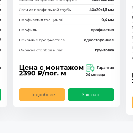
м
Лаги из профильной трубы
40х20х1,5 мм
м
Профнастил толщиной
0,4 мм
л
Профиль
профнастил
й
Покрытие профнастила
одностороннее
а
Окраска столбов и лаг
грунтовка
Цена с монтажом
я
Гарантия
2390
₽/пог. м
24 месяца
Подробнее
Заказать