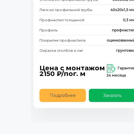
Лаги из профильной трубы
40х20х1,5 м
Профнастил толщиной
0,3 м
Профиль
профнасти
Покрытие профнастила
оцинкованны
Окраска столбов и лаг
грунтовк
Цена с монтажом
Гаранти
2150
₽/пог. м
24 месяца
Подробнее
Заказать