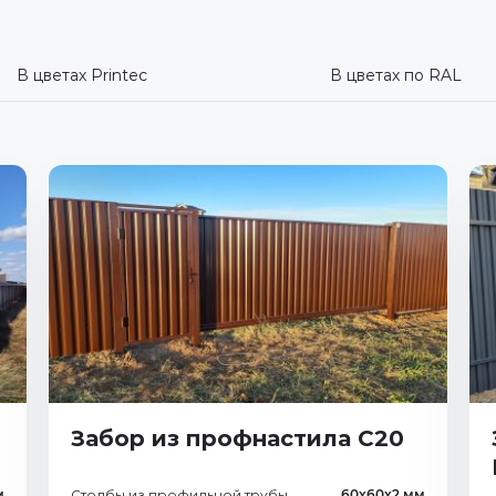
В цветах Printec
В цветах по RAL
Забор из профнастила С20
м
Столбы из профильной трубы
60х60х2 мм