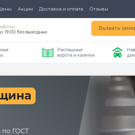
Цены
Акции
Доставка и оплата
Отзывы
работы:
Вызвать зам
до 19:00 без выходных
ные 
Распашные 
Нав
та
ворота и калитки
для