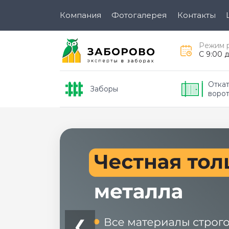
Компания
Фотогалерея
Контакты
Режим 
C 9:00 
Откат
Заборы
воро
❮