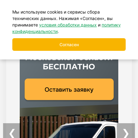
+7 (499) 877-39-88
Мы используем cookies и сервисы сбора
технических данных. Нажимая «Согласен», вы
принимаете
условия обработки данных
и
политику
конфиденциальности
.
Согласен
❮
❯