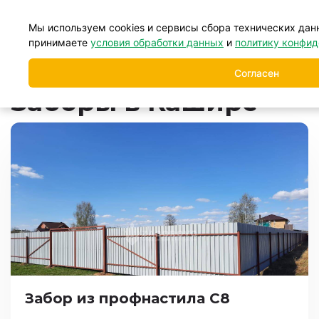
+7 (499) 877-39-88
Мы используем cookies и сервисы сбора технических дан
принимаете
условия обработки данных
и
политику конфи
Главная
Заборы
Заборы в Каширском районе
/
/
Согласен
Заборы в Кашире
Забор из профнастила С8