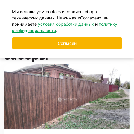
+7 (499) 877-39-88
Мы используем cookies и сервисы сбора
технических данных. Нажимая «Согласен», вы
принимаете
условия обработки данных
и
политику
Главная
Заборы
Металлические заборы
/
/
конфиденциальности
.
Металлические
Согласен
заборы