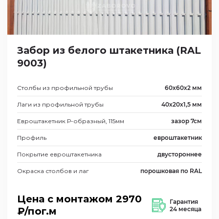
Забор из белого штакетника (RAL
9003)
Столбы из профильной трубы
60х60х2 мм
Лаги из профильной трубы
40х20х1,5 мм
Евроштакетник Р-образный, 115мм
зазор 7см
Профиль
евроштакетник
Покрытие евроштакетника
двустороннее
Окраска столбов и лаг
порошковая по RAL
Цена с монтажом
2970
Гарантия
₽/пог.м
24 месяца