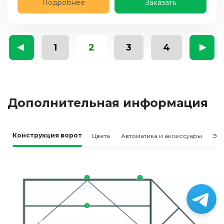
Подробнее
Заказать
1
2
3
4
Дополнительная информация
Конструкция ворот
Цвета
Автоматика и аксессуары
Эл