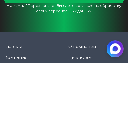
Нажимая "Перезвоните" Вы даете согласие на обработку
своих персональных данных.
Главная
О компании
Компания
Диллерам
Информация
Цены
Фотогалерея
Акции
Контакты
Доставка и оплата
Новости
Отзывы
Статьи
Вопросы и ответы
Принимаем к оплате