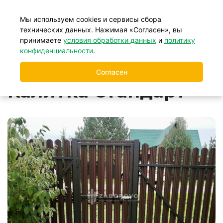
+7 (499) 877-39-88
Мы используем cookies и сервисы сбора
технических данных. Нажимая «Согласен», вы
принимаете
условия обработки данных
и
политику
Главная
Распашные ворота и калитки
/
/
конфиденциальности
.
Распашные калитки
Калитка Стандарт
/
Согласен
Калитка Стандарт