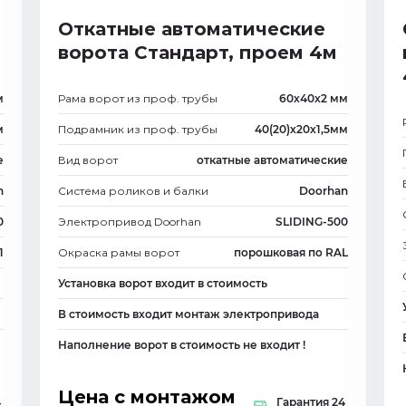
Откатные автоматические
ворота Стандарт, проем 4м
м
Рама ворот из проф. трубы
60х40х2 мм
м
Подрамник из проф. трубы
40(20)х20х1,5мм
е
Вид ворот
откатные автоматические
n
Система роликов и балки
Doorhan
0
Электропривод Doorhan
SLIDING-500
1
Окраска рамы ворот
порошковая по RAL
Установка ворот входит в стоимость
В стоимость входит монтаж электропривода
Наполнение ворот в стоимость не входит !
Цена с монтажом
4
Гарантия 24