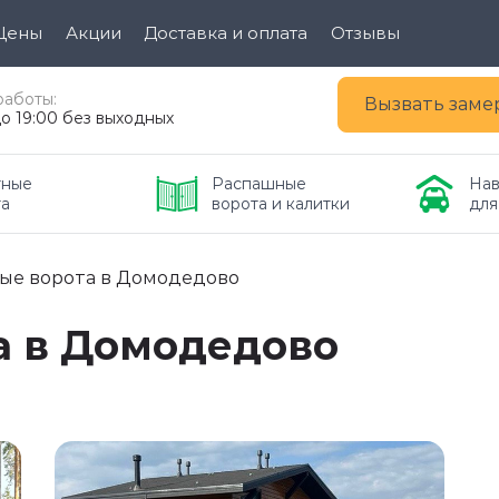
Цены
Акции
Доставка и оплата
Отзывы
работы:
Вызвать зам
до 19:00 без выходных
ные 
Распашные 
Нав
та
ворота и калитки
для
ые ворота в Домодедово
а в Домодедово