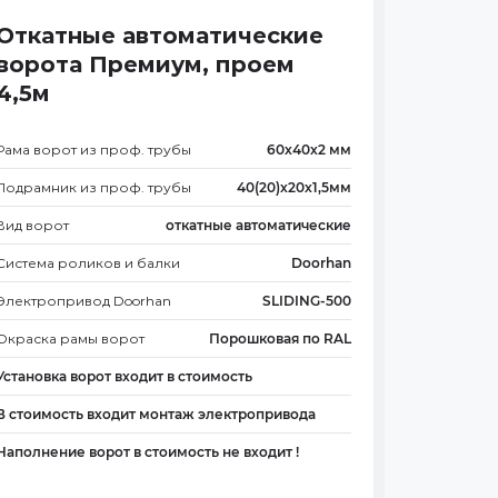
Откатные автоматические
ворота Премиум, проем
4,5м
Рама ворот из проф. трубы
60х40х2 мм
Подрамник из проф. трубы
40(20)х20х1,5мм
Вид ворот
откатные автоматические
Система роликов и балки
Doorhan
Электропривод Doorhan
SLIDING-500
Окраска рамы ворот
Порошковая по RAL
Установка ворот входит в стоимость
В стоимость входит монтаж электропривода
Наполнение ворот в стоимость не входит !