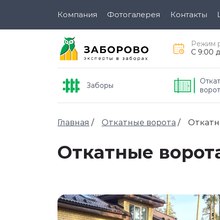
Компания
Фотогалерея
Контакты
Режим 
C 9:00 
Откат
Заборы
воро
Главная
/
Откатные ворота
/
Откатн
Откатные ворот