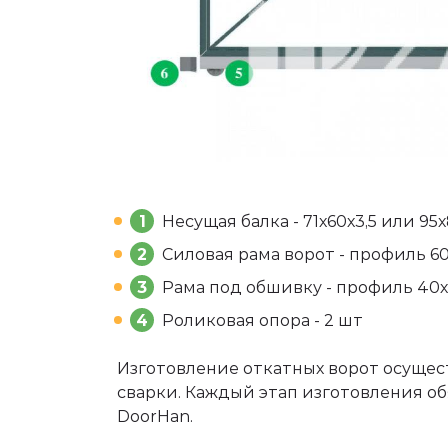
1
Несущая балка - 71х60х3,5 или 95
2
Силовая рама ворот - профиль 6
3
Рама под обшивку - профиль 40х2
4
Роликовая опора - 2 шт
Изготовление откатных ворот осуще
сварки. Каждый этап изготовления о
DoorHan.