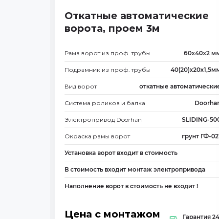
Откатные автоматические
ворота, проем 3м
Рама ворот из проф. трубы
60х40х2 м
Подрамник из проф. трубы
40(20)х20х1,5м
Вид ворот
откатные автоматически
Система роликов и балка
Doorha
Электропривод Doorhan
SLIDING-50
Окраска рамы ворот
грунт ГФ-02
Установка ворот входит в стоимость
В стоимость входит монтаж электропривода
Наполнение ворот в стоимость не входит !
Цена с монтажом
Гарантия 2