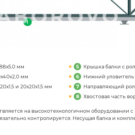
х88х5,0 мм
5
Крышка балки с рол
0х40х2,0 мм
6
Нижний уловитель -
0х1,5 и 20х20х1,5 мм
7
Направляющий роли
8
Хвостовая часть во
ствляется на высокотехнологичном оборудовании 
бязательно контролируется. Несущая балка и ком