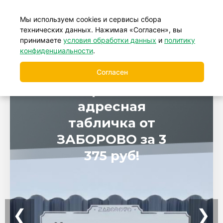
+7 (499) 877-39-88
Мы используем cookies и сервисы сбора
технических данных. Нажимая «Согласен», вы
принимаете
условия обработки данных
и
политику
конфиденциальности
.
Согласен
Фирменная
адресная
табличка от
ЗАБОРОВО за 3
375 руб!
❮
❯