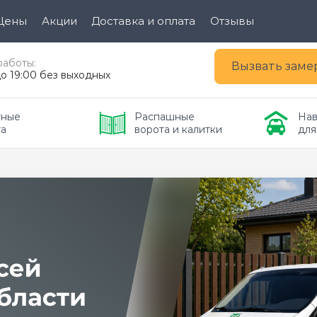
Цены
Акции
Доставка и оплата
Отзывы
работы:
Вызвать зам
до 19:00 без выходных
ные 
Распашные 
Нав
та
ворота и калитки
для