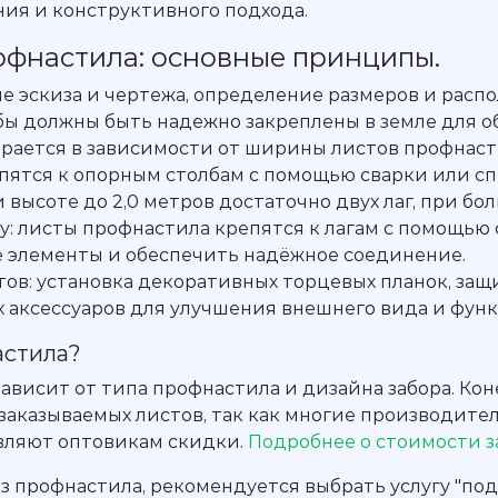
ия и конструктивного подхода.
офнастила: основные принципы.
ие эскиза и чертежа, определение размеров и расп
лбы должны быть надежно закреплены в земле для о
ается в зависимости от ширины листов профнастил
епятся к опорным столбам с помощью сварки или с
и высоте до 2,0 метров достаточно двух лаг, при бо
у: листы профнастила крепятся к лагам с помощью 
 элементы и обеспечить надёжное соединение.
в: установка декоративных торцевых планок, защ
х аксессуаров для улучшения внешнего вида и фун
астила?
зависит от типа профнастила и дизайна забора. Ко
заказываемых листов, так как многие производит
вляют оптовикам скидки.
Подробнее о стоимости з
з профнастила, рекомендуется выбрать услугу "под 