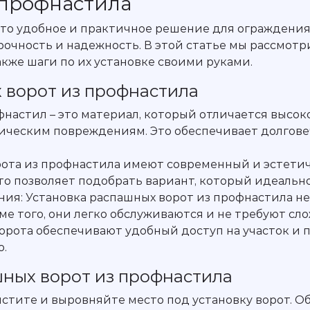
 профнастила
то удобное и практичное решение для ограждения 
очность и надежность. В этой статье мы рассмот
акже шаги по их установке своими руками.
ворот из профнастила
фнастил – это материал, который отличается высо
ническим повреждениям. Это обеспечивает долгов
орота из профнастила имеют современный и эстети
то позволяет подобрать вариант, который идеально
ния: Установка распашных ворот из профнастила не
е того, они легко обслуживаются и не требуют сло
рота обеспечивают удобный доступ на участок и 
о.
шных ворот из профнастила
истите и выровняйте место под установку ворот. О