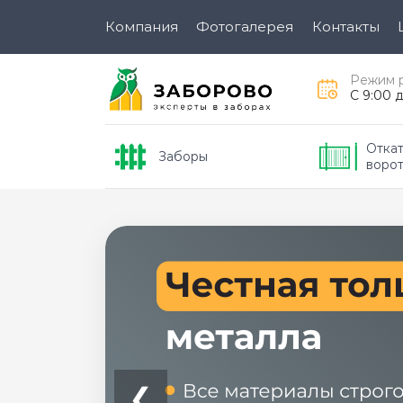
Компания
Фотогалерея
Контакты
Режим 
C 9:00 
Откат
Заборы
воро
❮