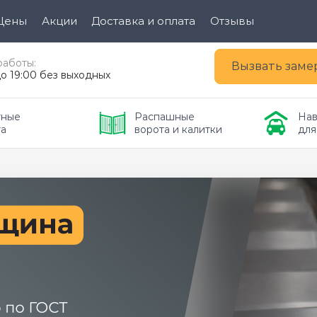
Цены
Акции
Доставка и оплата
Отзывы
работы:
Вызвать зам
до 19:00 без выходных
ные 
Распашные 
Нав
та
ворота и калитки
для